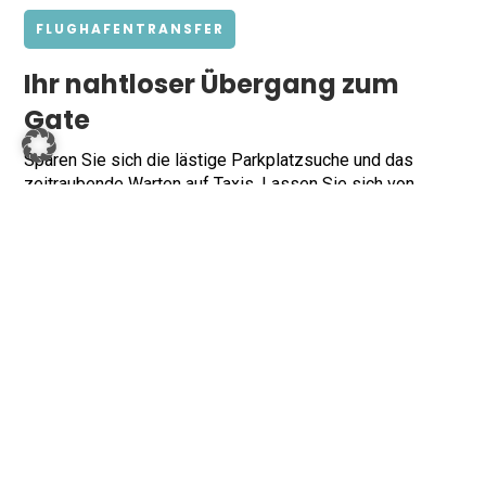
FLUGHAFENTRANSFER
Ihr nahtloser Übergang zum
Gate
Sparen Sie sich die lästige Parkplatzsuche und das
zeitraubende Warten auf Taxis. Lassen Sie sich von
unserem professionellen Chauffeur direkt an der Haustür,
im Büro oder am Hotel abholen. Wir kümmern uns um Ihr
Gepäck und sorgen für eine ruhige, exklusive Fahrt. Ob
wichtige Geschäftsreise oder wohlverdienter Urlaub – mit
unserem Service beginnt Ihr Komfort bereits lange vor
dem Abflug und sorgt nach der Landung für eine
entspannte Heimreise.
Jetzt Fahrt buchen