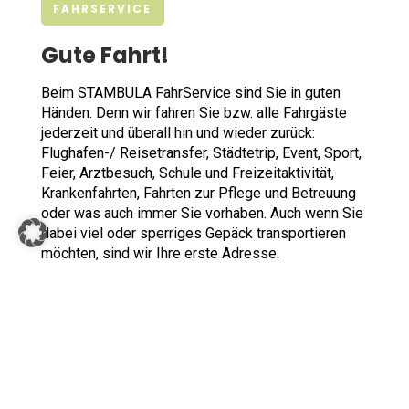
FAHRSERVICE
Gute Fahrt!
Beim STAMBULA FahrService sind Sie in guten
Händen. Denn wir fahren Sie bzw. alle Fahrgäste
jederzeit und überall hin und wieder zurück:
Flughafen-/ Reisetransfer, Städtetrip, Event, Sport,
Feier, Arztbesuch, Schule und Freizeitaktivität,
Krankenfahrten, Fahrten zur Pflege und Betreuung
oder was auch immer Sie vorhaben. Auch wenn Sie
dabei viel oder sperriges Gepäck transportieren
möchten, sind wir Ihre erste Adresse.
Unsere Fahrerinnen und Fahrer verfügen über ein
hohes Maß an sozialer Kompetenz. Sie nehmen
Rücksicht auf persönliche Wünsche und
Befindlichkeiten ihrer Fahrgäste. Dabei ist ein Team
speziell ausgebildeter Fahrer insbesondere auf
mobile und gesundheitliche Einschränkungen
geschult.